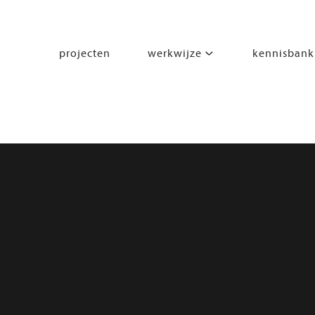
projecten
werkwijze
kennisbank
segmenten
leren
wonen
werken
zorgen
beleven
bewegen