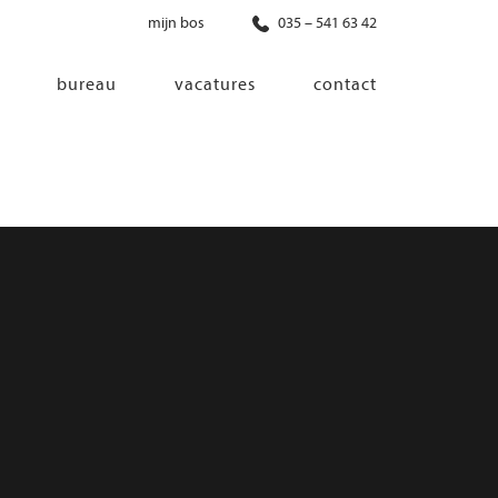
mijn bos
035 – 541 63 42
bureau
vacatures
contact
diensten
co-creatie
programma van eisen
architectonisch ontwerp
haalbaarheidsonderzoek
ontwerp van installaties
ontwerp van constructie
advisering bouwregelgeving en
bouwfysica
interieurontwerp