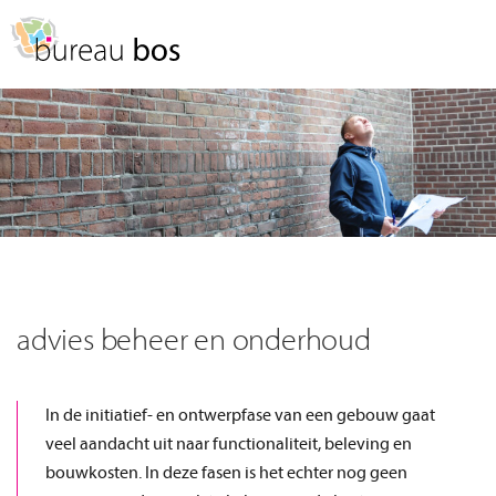
Spring
Door
naar
naar
MENU
de
de
hoofdnavigatie
hoofd
inhoud
advies beheer en onderhoud
In de initiatief- en ontwerpfase van een gebouw gaat
veel aandacht uit naar functionaliteit, beleving en
bouwkosten. In deze fasen is het echter nog geen