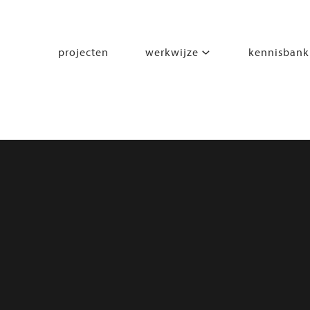
projecten
werkwijze
kennisbank
segmenten
leren
wonen
werken
zorgen
beleven
bewegen