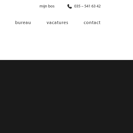
mijn bos
035 – 541 63 42
bureau
vacatures
contact
diensten
co-creatie
programma van eisen
architectonisch ontwerp
haalbaarheidsonderzoek
ontwerp van installaties
ontwerp van constructie
advisering bouwregelgeving en
bouwfysica
interieurontwerp