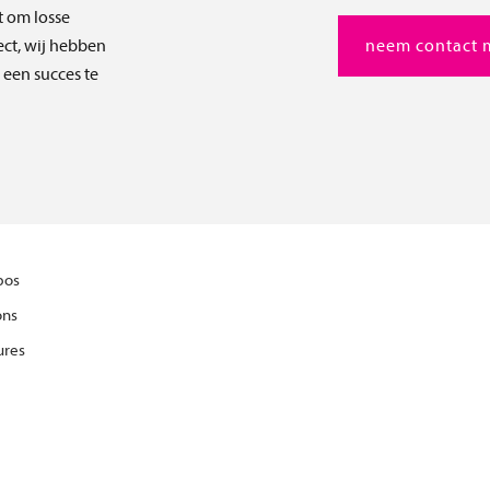
t om losse
ect, wij hebben
neem contact 
t een succes te
bos
ons
ures