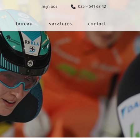
mijn bos
035 – 541 63 42
bureau
vacatures
contact
diensten
co-creatie
programma van eisen
architectonisch ontwerp
haalbaarheidsonderzoek
ontwerp van installaties
ontwerp van constructie
advisering bouwregelgeving en
bouwfysica
interieurontwerp