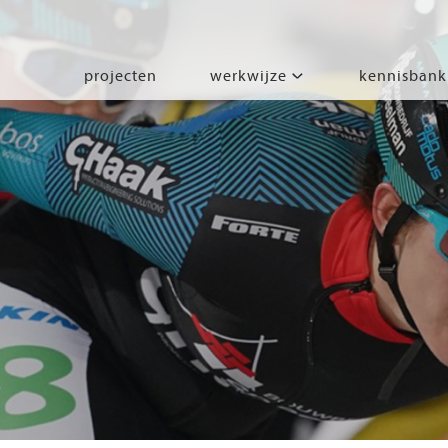
projecten
werkwijze
kennisbank
segmenten
leren
wonen
werken
zorgen
beleven
bewegen