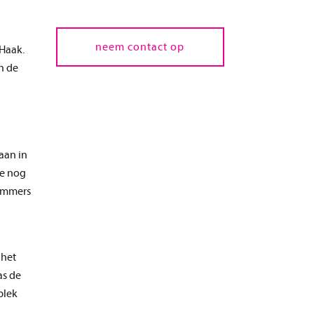
bouwmanagement en -
begeleiding
neem contact op
 Haak.
advies beheer en onderhoud
n de
samen een huisvestingsconcept
ontwikkelen
aan in
we nog
 immers
 het
as de
plek