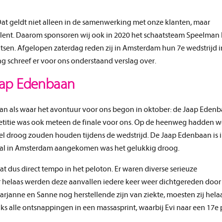
 Dat geldt niet alleen in de samenwerking met onze klanten, maar
alent. Daarom sponsoren wij ook in 2020 het schaatsteam Speelman
sen. Afgelopen zaterdag reden zij in Amsterdam hun 7e wedstrijd i
g schreef er voor ons onderstaand verslag over.
aap Edenbaan
an als waar het avontuur voor ons begon in oktober: de Jaap Edenb
etitie was ook meteen de finale voor ons. Op de heenweg hadden 
el droog zouden houden tijdens de wedstrijd. De Jaap Edenbaan is
aal in Amsterdam aangekomen was het gelukkig droog.
at dus direct tempo in het peloton. Er waren diverse serieuze
r helaas werden deze aanvallen iedere keer weer dichtgereden door
rjanne en Sanne nog herstellende zijn van ziekte, moesten zij hela
ks alle ontsnappingen in een massasprint, waarbij Evi naar een 17e 