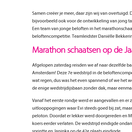
Samen creëer je meer, daar zijn wij van overtuigd.
bijvoorbeeld ook voor de ontwikkeling van jong t
Een team van jonge beloften in het marathonschaat
beloftencompetitie. Teamleidster Daniëlle Bekkerin
Marathon schaatsen op de J
Afgelopen zaterdag reisden we af naar dezelfde ba
Amsterdam! Deze 7e wedstrijd in de beloftencomp
wat regen, dus was het even spannend of we het w
de enige wedstrijdijsbaan zonder dak, maar eenm
Vanaf het eerste rondje werd er aangevallen en er z
uitlooppogingen waar Evi steeds goed bij zat, maa
peloton. Doordat er lekker werd doorgereden en Ma
koers eerder verlaten. De wedstrijd eindigde ondan
sprintte en Janinka op de 42e plaats eindigde.