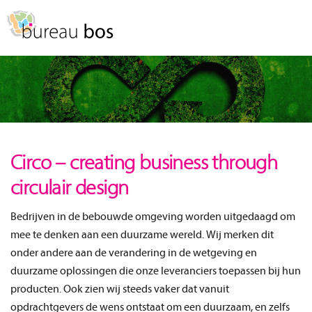
Spring
Door
naar
naar
MENU
de
de
hoofdnavigatie
hoofd
inhoud
Circo – creating business through
circulair design
Bedrijven in de bebouwde omgeving worden uitgedaagd om
mee te denken aan een duurzame wereld. Wij merken dit
onder andere aan de verandering in de wetgeving en
duurzame oplossingen die onze leveranciers toepassen bij hun
producten. Ook zien wij steeds vaker dat vanuit
opdrachtgevers de wens ontstaat om een duurzaam, en zelfs