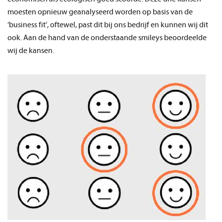
moesten opnieuw
ge
analyse
erd worden
op basis van de
‘business fit’
, oftewel, past dit bij ons bedrijf en k
unnen wij
dit
ook
.
Aan de hand van de onderstaande smileys beoordeelde
w
ij
de kansen.