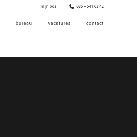
mijn bos
035 – 541 63 42
bureau
vacatures
contact
diensten
co-creatie
programma van eisen
architectonisch ontwerp
haalbaarheidsonderzoek
ontwerp van installaties
ontwerp van constructie
advisering bouwregelgeving en
bouwfysica
interieurontwerp