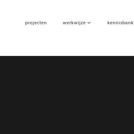
projecten
werkwijze
kennisbank
segmenten
leren
wonen
werken
zorgen
beleven
bewegen