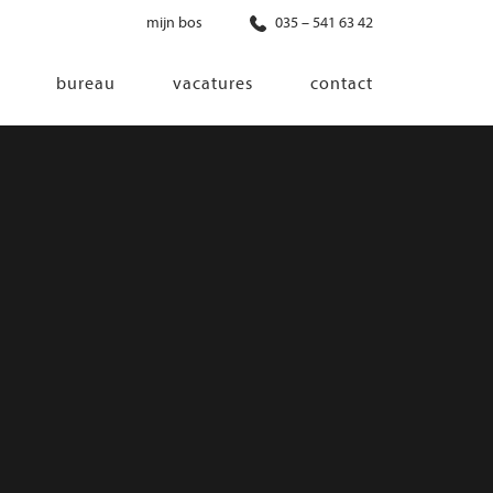
mijn bos
035 – 541 63 42
bureau
vacatures
contact
diensten
co-creatie
programma van eisen
architectonisch ontwerp
haalbaarheidsonderzoek
ontwerp van installaties
ontwerp van constructie
advisering bouwregelgeving en
bouwfysica
interieurontwerp