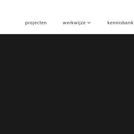
projecten
werkwijze
kennisbank
segmenten
leren
wonen
werken
zorgen
beleven
bewegen