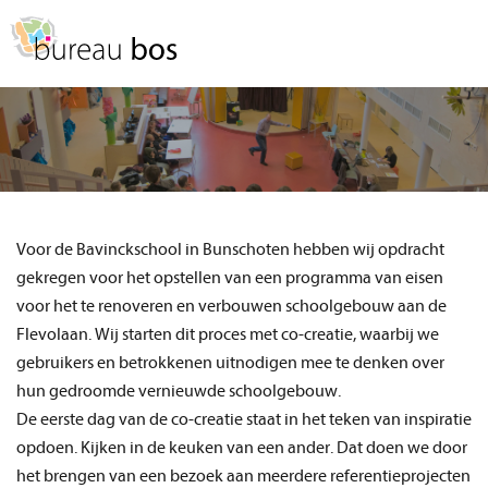
Spring
Door
naar
naar
MENU
de
de
hoofdnavigatie
hoofd
inhoud
Voor de Bavinckschool in Bunschoten hebben wij opdracht
gekregen voor het opstellen van een programma van eisen
voor het te renoveren en verbouwen schoolgebouw aan de
Flevolaan. Wij starten dit proces met co-creatie, waarbij we
gebruikers en betrokkenen uitnodigen mee te denken over
hun gedroomde vernieuwde schoolgebouw.
De eerste dag van de co-creatie staat in het teken van inspiratie
opdoen. Kijken in de keuken van een ander. Dat doen we door
het brengen van een bezoek aan meerdere referentieprojecten