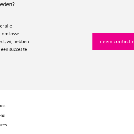
heden?
er alle
t om losse
ect, wij hebben
neem contact 
t een succes te
bos
ons
ures