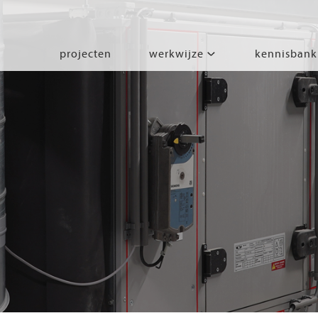
projecten
werkwijze
kennisbank
segmenten
leren
wonen
werken
zorgen
beleven
bewegen