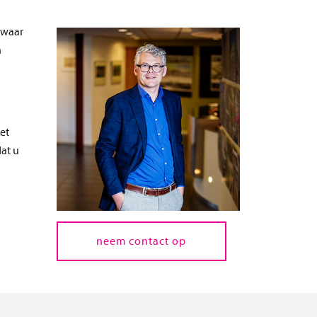
bouwmanagement en -
 waar
begeleiding
n
advies beheer en onderhoud
samen een huisvestingsconcept
ontwikkelen
het
at u
neem contact op