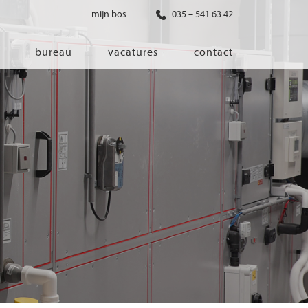
mijn bos
035 – 541 63 42
bureau
vacatures
contact
diensten
co-creatie
programma van eisen
architectonisch ontwerp
haalbaarheidsonderzoek
ontwerp van installaties
ontwerp van constructie
advisering bouwregelgeving en
bouwfysica
interieurontwerp