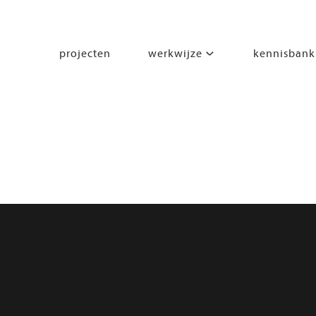
projecten
werkwijze
kennisbank
segmenten
leren
wonen
werken
zorgen
beleven
bewegen