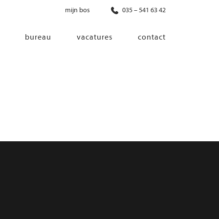
mijn bos
035 – 541 63 42
bureau
vacatures
contact
diensten
co-creatie
programma van eisen
architectonisch ontwerp
haalbaarheidsonderzoek
ontwerp van installaties
ontwerp van constructie
advisering bouwregelgeving en
bouwfysica
interieurontwerp