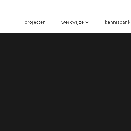
projecten
werkwijze
kennisbank
segmenten
leren
wonen
werken
zorgen
beleven
bewegen