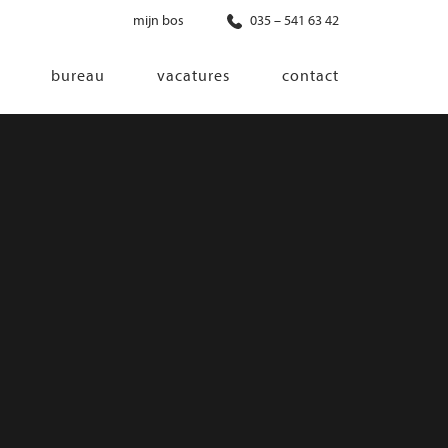
mijn bos
035 – 541 63 42
bureau
vacatures
contact
diensten
co-creatie
programma van eisen
architectonisch ontwerp
haalbaarheidsonderzoek
ontwerp van installaties
ontwerp van constructie
advisering bouwregelgeving en
bouwfysica
interieurontwerp