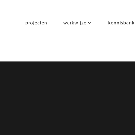
projecten
werkwijze
kennisbank
segmenten
leren
wonen
werken
zorgen
beleven
bewegen