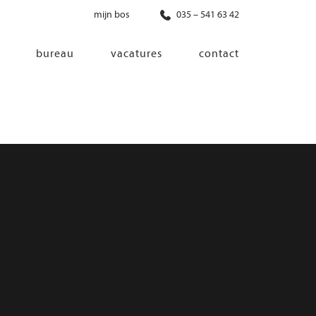
mijn bos
035 – 541 63 42
bureau
vacatures
contact
diensten
co-creatie
programma van eisen
architectonisch ontwerp
haalbaarheidsonderzoek
ontwerp van installaties
ontwerp van constructie
advisering bouwregelgeving en
bouwfysica
interieurontwerp