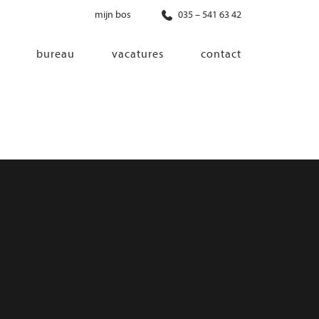
mijn bos
035 – 541 63 42
bureau
vacatures
contact
diensten
co-creatie
programma van eisen
architectonisch ontwerp
haalbaarheidsonderzoek
ontwerp van installaties
ontwerp van constructie
advisering bouwregelgeving en
bouwfysica
interieurontwerp