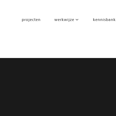
projecten
werkwijze
kennisbank
segmenten
leren
wonen
werken
zorgen
beleven
bewegen