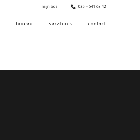
mijn bos
035 – 541 63 42
bureau
vacatures
contact
diensten
co-creatie
programma van eisen
architectonisch ontwerp
haalbaarheidsonderzoek
ontwerp van installaties
ontwerp van constructie
advisering bouwregelgeving en
bouwfysica
interieurontwerp