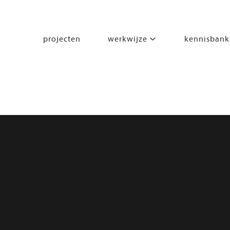
projecten
werkwijze
kennisbank
segmenten
leren
wonen
werken
zorgen
beleven
bewegen