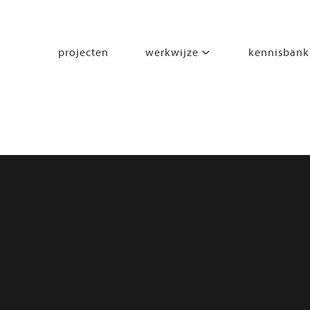
projecten
werkwijze
kennisbank
segmenten
leren
wonen
werken
zorgen
beleven
bewegen