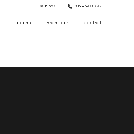
mijn bos
035 – 541 63 42
bureau
vacatures
contact
diensten
co-creatie
programma van eisen
architectonisch ontwerp
haalbaarheidsonderzoek
ontwerp van installaties
ontwerp van constructie
advisering bouwregelgeving en
bouwfysica
interieurontwerp