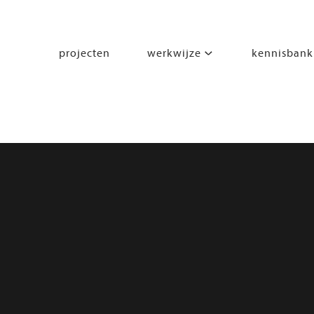
projecten
werkwijze
kennisbank
segmenten
leren
wonen
werken
zorgen
beleven
bewegen