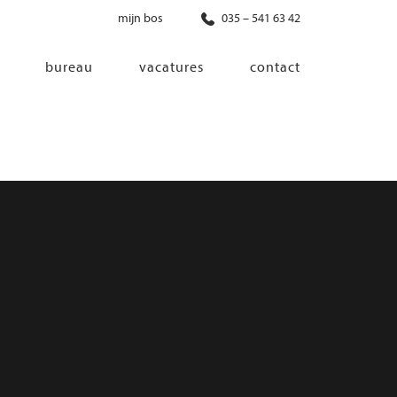
mijn bos
035 – 541 63 42
bureau
vacatures
contact
diensten
co-creatie
programma van eisen
architectonisch ontwerp
haalbaarheidsonderzoek
ontwerp van installaties
ontwerp van constructie
advisering bouwregelgeving en
bouwfysica
interieurontwerp