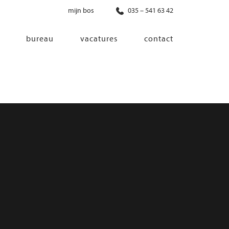
mijn bos
035 – 541 63 42
bureau
vacatures
contact
diensten
co-creatie
programma van eisen
architectonisch ontwerp
haalbaarheidsonderzoek
ontwerp van installaties
ontwerp van constructie
advisering bouwregelgeving en
bouwfysica
interieurontwerp