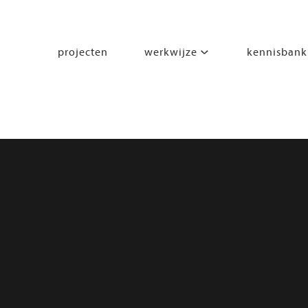
projecten
werkwijze
kennisbank
segmenten
leren
wonen
werken
zorgen
beleven
bewegen