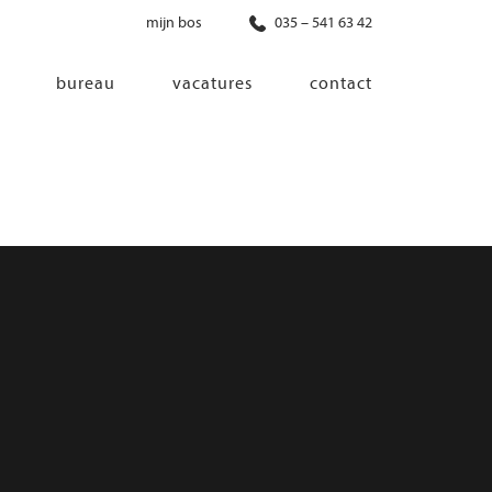
mijn bos
035 – 541 63 42
bureau
vacatures
contact
diensten
co-creatie
programma van eisen
architectonisch ontwerp
haalbaarheidsonderzoek
ontwerp van installaties
ontwerp van constructie
advisering bouwregelgeving en
bouwfysica
interieurontwerp