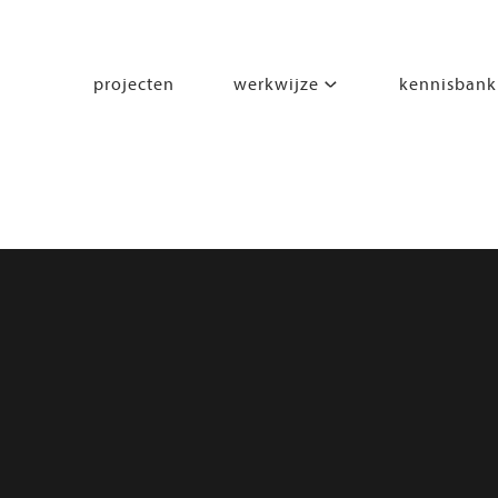
projecten
werkwijze
kennisbank
segmenten
leren
wonen
werken
zorgen
beleven
bewegen