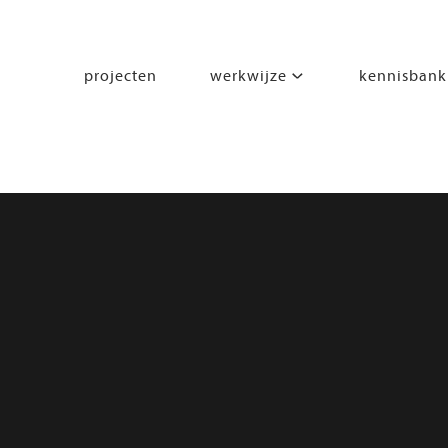
projecten
werkwijze
kennisbank
segmenten
leren
wonen
werken
zorgen
beleven
bewegen