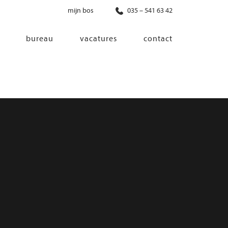
mijn bos
035 – 541 63 42
bureau
vacatures
contact
diensten
co-creatie
programma van eisen
architectonisch ontwerp
haalbaarheidsonderzoek
ontwerp van installaties
ontwerp van constructie
advisering bouwregelgeving en
bouwfysica
interieurontwerp