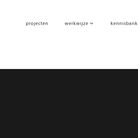
projecten
werkwijze
kennisbank
segmenten
leren
wonen
werken
zorgen
beleven
bewegen