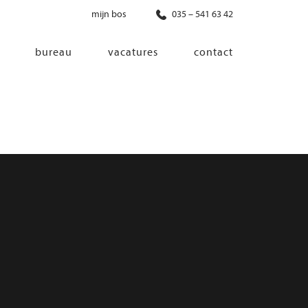
mijn bos
035 – 541 63 42
bureau
vacatures
contact
diensten
co-creatie
programma van eisen
architectonisch ontwerp
haalbaarheidsonderzoek
ontwerp van installaties
ontwerp van constructie
advisering bouwregelgeving en
bouwfysica
interieurontwerp