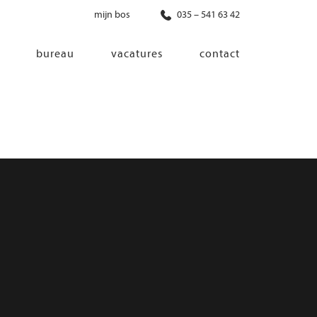
mijn bos
035 – 541 63 42
bureau
vacatures
contact
diensten
co-creatie
programma van eisen
architectonisch ontwerp
haalbaarheidsonderzoek
ontwerp van installaties
ontwerp van constructie
advisering bouwregelgeving en
bouwfysica
interieurontwerp