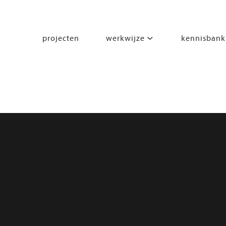
projecten
werkwijze
kennisbank
segmenten
leren
wonen
werken
zorgen
beleven
bewegen