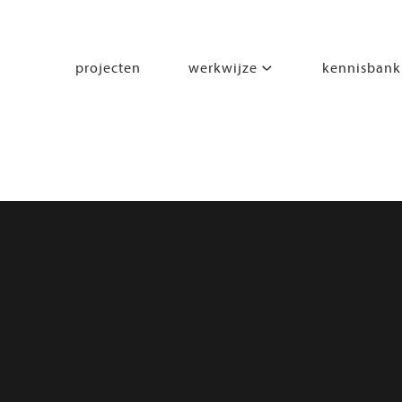
projecten
werkwijze
kennisbank
segmenten
leren
wonen
werken
zorgen
beleven
bewegen