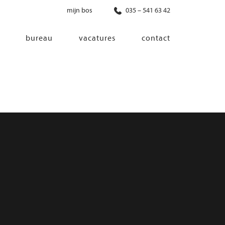
mijn bos
035 – 541 63 42
bureau
vacatures
contact
diensten
co-creatie
programma van eisen
architectonisch ontwerp
haalbaarheidsonderzoek
ontwerp van installaties
ontwerp van constructie
advisering bouwregelgeving en
bouwfysica
interieurontwerp