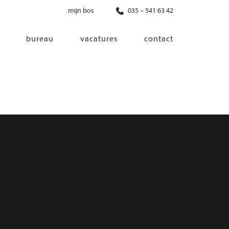
mijn bos
035 – 541 63 42
bureau
vacatures
contact
diensten
co-creatie
programma van eisen
architectonisch ontwerp
haalbaarheidsonderzoek
ontwerp van installaties
ontwerp van constructie
advisering bouwregelgeving en
bouwfysica
interieurontwerp