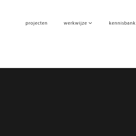
projecten
werkwijze
kennisbank
segmenten
leren
wonen
werken
zorgen
beleven
bewegen