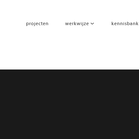
projecten
werkwijze
kennisbank
segmenten
leren
wonen
werken
zorgen
beleven
bewegen