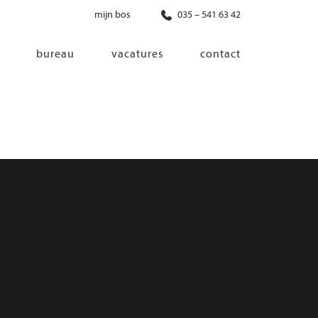
mijn bos
035 – 541 63 42
bureau
vacatures
contact
diensten
co-creatie
programma van eisen
architectonisch ontwerp
haalbaarheidsonderzoek
ontwerp van installaties
ontwerp van constructie
advisering bouwregelgeving en
bouwfysica
interieurontwerp