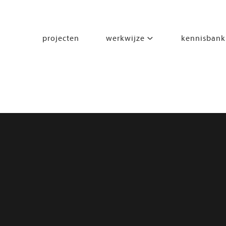
projecten
werkwijze
kennisbank
segmenten
leren
wonen
werken
zorgen
beleven
bewegen