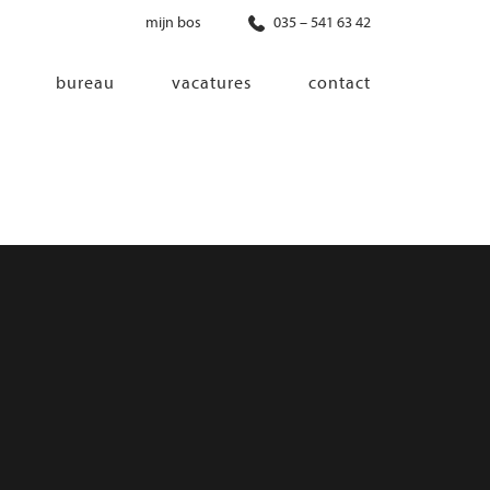
mijn bos
035 – 541 63 42
bureau
vacatures
contact
diensten
co-creatie
programma van eisen
architectonisch ontwerp
haalbaarheidsonderzoek
ontwerp van installaties
ontwerp van constructie
advisering bouwregelgeving en
bouwfysica
interieurontwerp