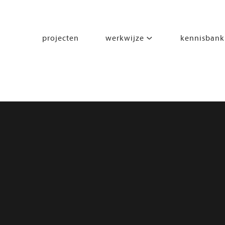
projecten
werkwijze
kennisbank
segmenten
leren
wonen
werken
zorgen
beleven
bewegen