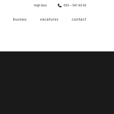
mijn bos
035 – 541 63 42
bureau
vacatures
contact
diensten
co-creatie
programma van eisen
architectonisch ontwerp
haalbaarheidsonderzoek
ontwerp van installaties
ontwerp van constructie
advisering bouwregelgeving en
bouwfysica
interieurontwerp