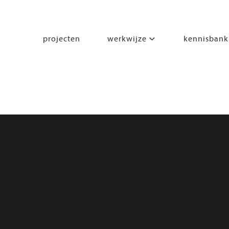
projecten
werkwijze
kennisbank
segmenten
leren
wonen
werken
zorgen
beleven
bewegen