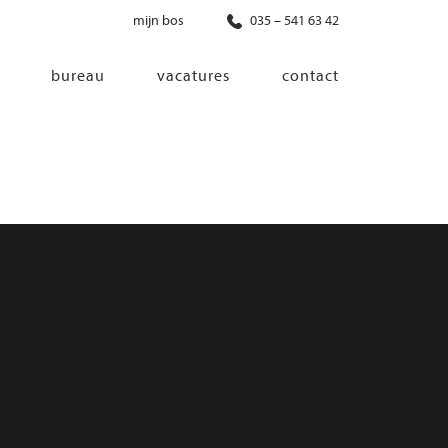
mijn bos
035 – 541 63 42
bureau
vacatures
contact
diensten
co-creatie
programma van eisen
architectonisch ontwerp
haalbaarheidsonderzoek
ontwerp van installaties
ontwerp van constructie
advisering bouwregelgeving en
bouwfysica
interieurontwerp