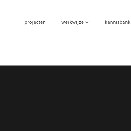
projecten
werkwijze
kennisbank
segmenten
leren
wonen
werken
zorgen
beleven
bewegen