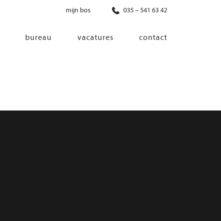
mijn bos
035 – 541 63 42
bureau
vacatures
contact
diensten
co-creatie
programma van eisen
architectonisch ontwerp
haalbaarheidsonderzoek
ontwerp van installaties
ontwerp van constructie
advisering bouwregelgeving en
bouwfysica
interieurontwerp