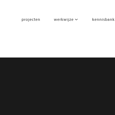
projecten
werkwijze
kennisbank
segmenten
leren
wonen
werken
zorgen
beleven
bewegen