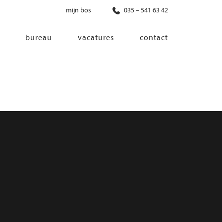
mijn bos
035 – 541 63 42
bureau
vacatures
contact
diensten
co-creatie
programma van eisen
architectonisch ontwerp
haalbaarheidsonderzoek
ontwerp van installaties
ontwerp van constructie
advisering bouwregelgeving en
bouwfysica
interieurontwerp