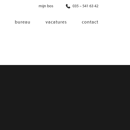
mijn bos
035 – 541 63 42
bureau
vacatures
contact
diensten
co-creatie
programma van eisen
architectonisch ontwerp
haalbaarheidsonderzoek
ontwerp van installaties
ontwerp van constructie
advisering bouwregelgeving en
bouwfysica
interieurontwerp