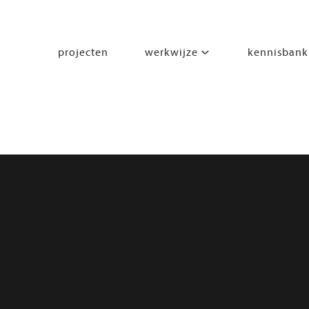
projecten
werkwijze
kennisbank
segmenten
leren
wonen
werken
zorgen
beleven
bewegen