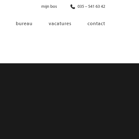
mijn bos
035 – 541 63 42
bureau
vacatures
contact
diensten
co-creatie
programma van eisen
architectonisch ontwerp
haalbaarheidsonderzoek
ontwerp van installaties
ontwerp van constructie
advisering bouwregelgeving en
bouwfysica
interieurontwerp