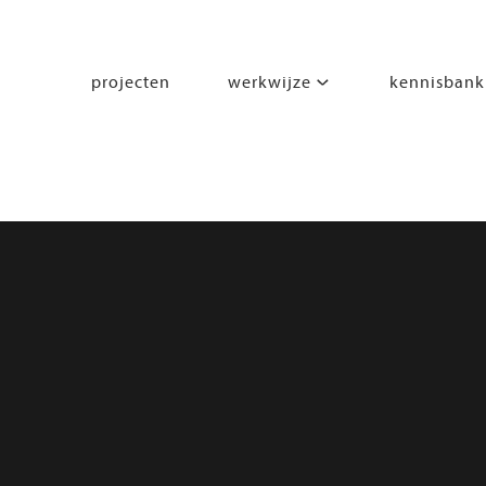
projecten
werkwijze
kennisbank
segmenten
leren
wonen
werken
zorgen
beleven
bewegen