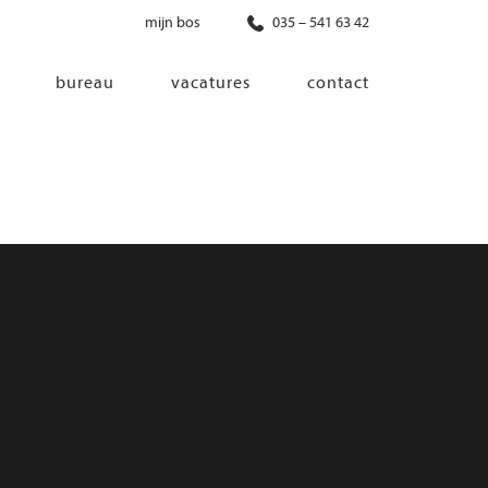
mijn bos
035 – 541 63 42
bureau
vacatures
contact
diensten
co-creatie
programma van eisen
architectonisch ontwerp
haalbaarheidsonderzoek
ontwerp van installaties
ontwerp van constructie
advisering bouwregelgeving en
bouwfysica
interieurontwerp