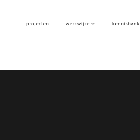
projecten
werkwijze
kennisbank
segmenten
leren
wonen
werken
zorgen
beleven
bewegen