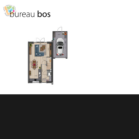
Spring
Door
naar
naar
MENU
de
de
hoofdnavigatie
hoofd
inhoud