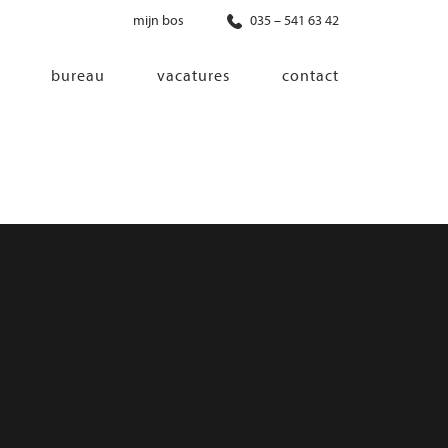
mijn bos
035 – 541 63 42
bureau
vacatures
contact
diensten
co-creatie
programma van eisen
architectonisch ontwerp
haalbaarheidsonderzoek
ontwerp van installaties
ontwerp van constructie
advisering bouwregelgeving en
bouwfysica
interieurontwerp