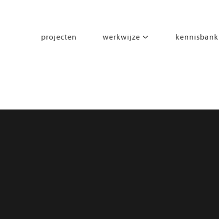
projecten
werkwijze
kennisbank
segmenten
leren
wonen
werken
zorgen
beleven
bewegen