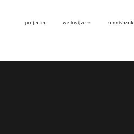
projecten
werkwijze
kennisbank
segmenten
leren
wonen
werken
zorgen
beleven
bewegen