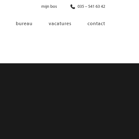
mijn bos
035 – 541 63 42
bureau
vacatures
contact
diensten
co-creatie
programma van eisen
architectonisch ontwerp
haalbaarheidsonderzoek
ontwerp van installaties
ontwerp van constructie
advisering bouwregelgeving en
bouwfysica
interieurontwerp