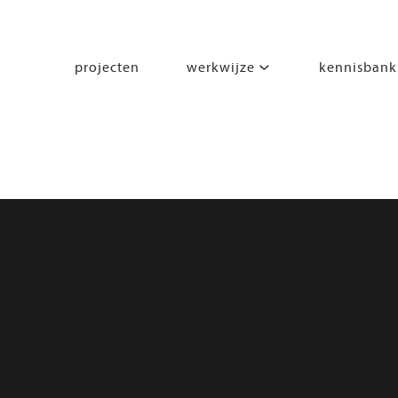
projecten
werkwijze
kennisbank
segmenten
leren
wonen
werken
zorgen
beleven
bewegen