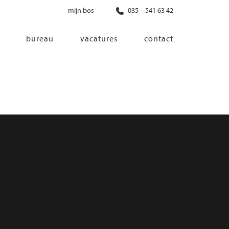
mijn bos
035 – 541 63 42
bureau
vacatures
contact
diensten
co-creatie
programma van eisen
architectonisch ontwerp
haalbaarheidsonderzoek
ontwerp van installaties
ontwerp van constructie
advisering bouwregelgeving en
bouwfysica
interieurontwerp