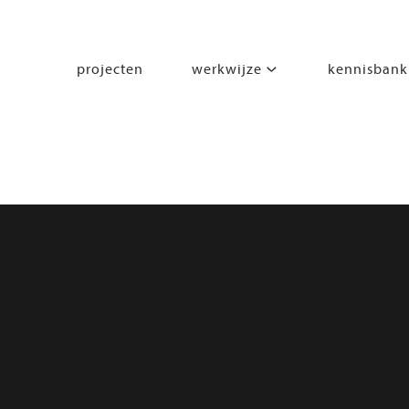
projecten
werkwijze
kennisbank
segmenten
leren
wonen
werken
zorgen
beleven
bewegen