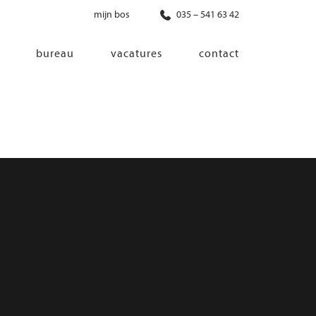
mijn bos
035 – 541 63 42
bureau
vacatures
contact
diensten
co-creatie
programma van eisen
architectonisch ontwerp
haalbaarheidsonderzoek
ontwerp van installaties
ontwerp van constructie
advisering bouwregelgeving en
bouwfysica
interieurontwerp