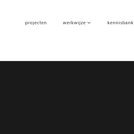
projecten
werkwijze
kennisbank
segmenten
leren
wonen
werken
zorgen
beleven
bewegen