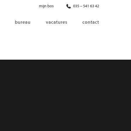
mijn bos
035 – 541 63 42
bureau
vacatures
contact
diensten
co-creatie
programma van eisen
architectonisch ontwerp
haalbaarheidsonderzoek
ontwerp van installaties
ontwerp van constructie
advisering bouwregelgeving en
bouwfysica
interieurontwerp