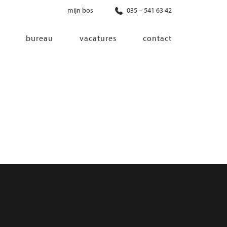
mijn bos
035 – 541 63 42
bureau
vacatures
contact
diensten
co-creatie
programma van eisen
architectonisch ontwerp
haalbaarheidsonderzoek
ontwerp van installaties
ontwerp van constructie
advisering bouwregelgeving en
bouwfysica
interieurontwerp