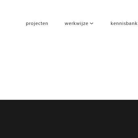
projecten
werkwijze
kennisbank
segmenten
leren
wonen
werken
zorgen
beleven
bewegen