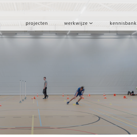
projecten
werkwijze
kennisbank
segmenten
leren
wonen
werken
zorgen
beleven
bewegen