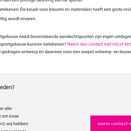
 aan een prettige beleving van de sporter.
betekenen. De keuze voor kleuren en materialen heeft een grote inv
ttig wordt ervaren.
sportgebouw naast bovenstaande aandachtspunten zijn eigen uitdagi
uw sportgebouw kunnen betekenen?
Neem dan contact met mij of éé
d gedragen ontwerp en daarmee voor een soepel ontwerp- en bouw
heden?
er alle
t om losse
ect, wij hebben
neem contact 