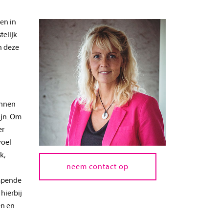
bouwmanagement en -
en in
begeleiding
telijk
advies beheer en onderhoud
n deze
samen een huisvestingsconcept
ontwikkelen
unnen
ijn. Om
er
voel
k,
neem contact op
impende
hierbij
en en