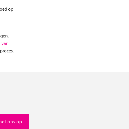
loed op
ngen.
n van
proces.
met ons op