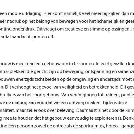
een mooie uitdaging. Hier komt namelijk veel meer bij kijken dan m
 meer nadruk op het belang van bewegen voor het lichamelijk en gees
continu onder druk. Dit vraagt om creatieve en slimme oplossingen. I
 aantal aandachtspunten uit.
ebouw is meer dan een gebouw om in te sporten. In veel gevallen k
ra: plekken die gericht zijn op beweging, ontspanning en samenz
bouwen enerzijds zicht bieden op de omgeving en anderzijds moet 
en. Dit verhoogt het gevoel van veiligheid en betrokkenheid. Dit ge
ruikers van het sportgebouw. Van verenigingen tot trainers, publie
 we de dialoog aan voordat we een ontwerp maken. Tijdens deze
aliteit, maar zeker ook over beleving. Daarnaast is het door de kr
g mee te houden dat het gebouw eenvoudig te exploiteren is. Denk 
etting één persoon zowel de entree als de sportruimtes, horeca, gang