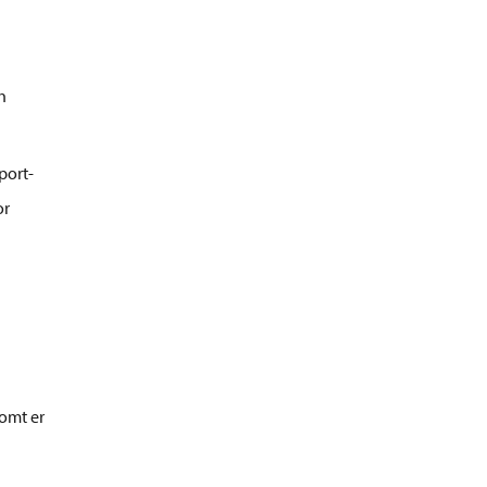
n
port-
or
Komt er