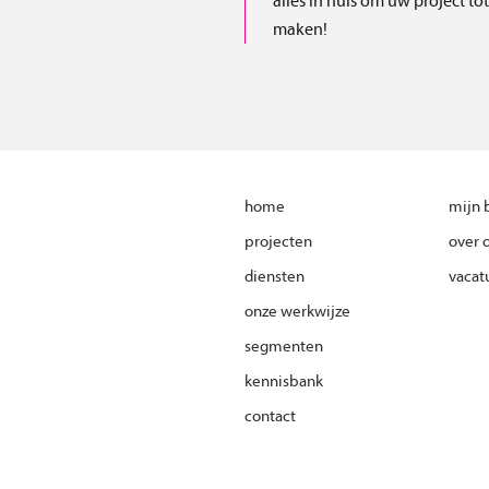
alles in huis om uw project to
maken!
home
mijn 
projecten
over 
diensten
vacat
onze werkwijze
segmenten
kennisbank
contact