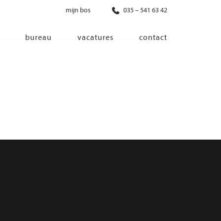
mijn bos
035 – 541 63 42
bureau
vacatures
contact
diensten
co-creatie
programma van eisen
architectonisch ontwerp
haalbaarheidsonderzoek
ontwerp van installaties
ontwerp van constructie
advisering bouwregelgeving en
bouwfysica
interieurontwerp