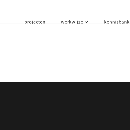
projecten
werkwijze
kennisbank
segmenten
leren
wonen
werken
zorgen
beleven
bewegen