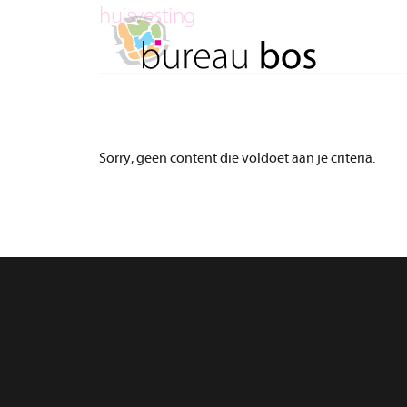
Spring
Door
huisvesting
naar
naar
de
de
hoofdnavigatie
hoofd
inhoud
Sorry, geen content die voldoet aan je criteria.