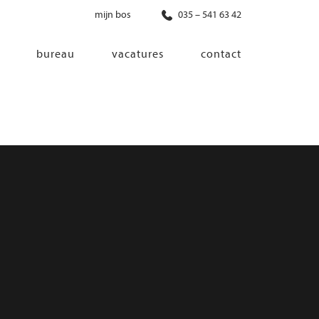
mijn bos
035 – 541 63 42
bureau
vacatures
contact
diensten
co-creatie
programma van eisen
architectonisch ontwerp
haalbaarheidsonderzoek
ontwerp van installaties
ontwerp van constructie
advisering bouwregelgeving en
bouwfysica
interieurontwerp