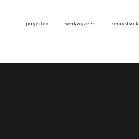
projecten
werkwijze
kennisbank
segmenten
leren
wonen
werken
zorgen
beleven
bewegen