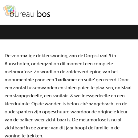
Spring
Door
naar
naar
MENU
de
de
hoofdnavigatie
hoofd
inhoud
De voormalige dokterswoning, aan de Dorpsstraat 5 in
Bunschoten, ondergaat op dit moment een complete
metamorfose. Zo wordt op de zolderverdieping van het
monumentale pand een ‘badkamer en suite’ gecreëerd. Door
een aantal tussenwanden en stalen puien te plaatsen, ontstaat
een slaapgedeelte, een sanitair- & wellnessgedeelte en een
kleedruimte. Op de wanden is beton-ciré aangebracht en de
oude spanten zijn opgeschuurd waardoor de originele kleur
van de balken weer zicht-baar is. De metamorfose is nu al
zichtbaar! In de zomer van dit jaar hoopt de familie in de
woning te trekken.