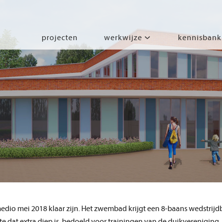
projecten
werkwijze
kennisbank
segmenten
leren
wonen
werken
zorgen
beleven
bewegen
dio mei 2018 klaar zijn. Het zwembad krijgt een 8-baans wedstrijd
e dat extra diep is, bedoeld voor trainingen van de duikvereniging