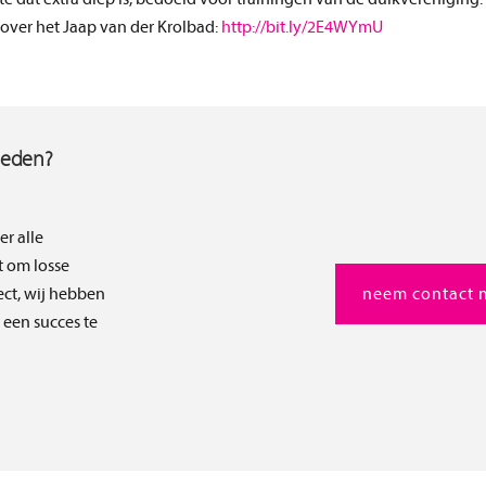
 over het Jaap van der Krolbad:
http://bit.ly/2E4WYmU
heden?
er alle
t om losse
ect, wij hebben
neem contact 
t een succes te