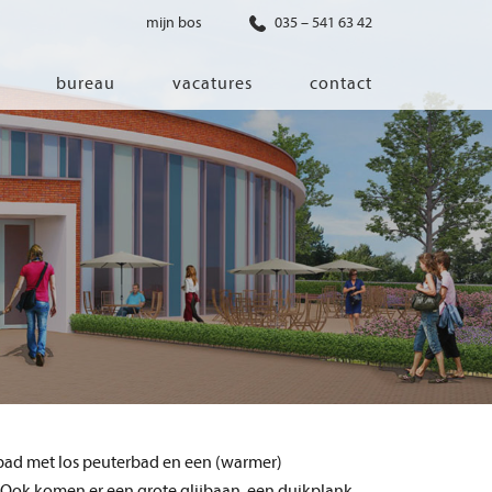
mijn bos
035 – 541 63 42
bureau
vacatures
contact
diensten
co-creatie
programma van eisen
architectonisch ontwerp
haalbaarheidsonderzoek
ontwerp van installaties
ontwerp van constructie
advisering bouwregelgeving en
bouwfysica
bad met los peuterbad en een (warmer)
interieurontwerp
. Ook komen er een grote glijbaan, een duikplank