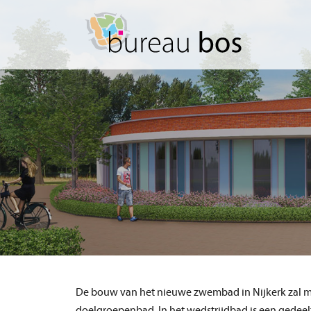
Spring
Door
naar
naar
de
de
hoofdnavigatie
hoofd
inhoud
De bouw van het nieuwe zwembad in Nijkerk zal me
doelgroepenbad. In het wedstrijdbad is een gedeelt