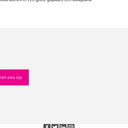
bouwmanagement en -
begeleiding
advies beheer en onderhoud
samen een huisvestingsconcept
ontwikkelen
met ons op