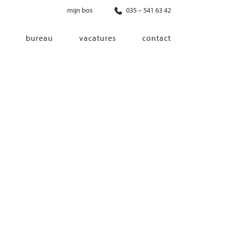
mijn bos
035 – 541 63 42
bureau
vacatures
contact
diensten
co-creatie
programma van eisen
architectonisch ontwerp
haalbaarheidsonderzoek
ontwerp van installaties
ontwerp van constructie
advisering bouwregelgeving en
bouwfysica
interieurontwerp