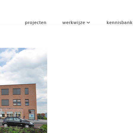
projecten
werkwijze
kennisbank
segmenten
leren
wonen
werken
zorgen
beleven
bewegen